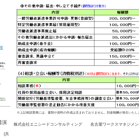
。
獲
※上記相談業務には、書類や資料の作成は含まれておりません。別途報酬が発生いたし
講演
株式会社エニシードコンサルティング 名古屋ワークスマネジメン
」
(共