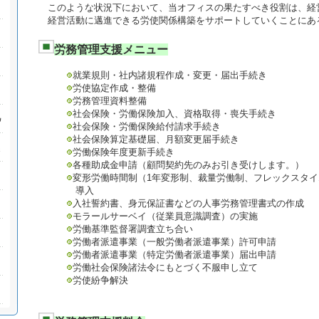
このような状況下において、当オフィスの果たすべき役割は、
経営活動に邁進できる労使関係構築をサポートしていくことにあ
労務管理支援メニュー
就業規則・社内諸規程作成・変更・届出手続き
労使協定作成・整備
労務管理資料整備
社会保険・労働保険加入、資格取得・喪失手続き
社会保険・労働保険給付請求手続き
社会保険算定基礎届、月額変更届手続き
労働保険年度更新手続き
各種助成金申請（顧問契約先のみお引き受けします。）
変形労働時間制（1年変形制、裁量労働制、フレックスタ
導入
入社誓約書、身元保証書などの人事労務管理書式の作成
モラールサーベイ（従業員意識調査）の実施
労働基準監督署調査立ち合い
労働者派遣事業（一般労働者派遣事業）許可申請
労働者派遣事業（特定労働者派遣事業）届出申請
労働社会保険諸法令にもとづく不服申し立て
労使紛争解決