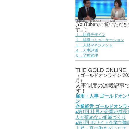
(YouTubeでご覧いただき
す。）
１．組織デザイン
２．組織コミュニケーション
３．人材マネジメント
４．人事評価
５．労務管理
THE GOLD ONLINE
（ゴールドオンライン 202
月）
人事
制度の連載記事
す！
雇用・人事
ゴールドオン
ン
企業経営
ゴールドオンラ
第1
回
社員と企業が成長
◆
人が辞めない組織づくり
第2
回
ホワイト企業で離
◆
上昇・真の働きがいとは