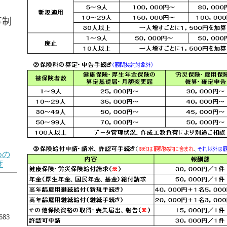
事制
めの
度
83