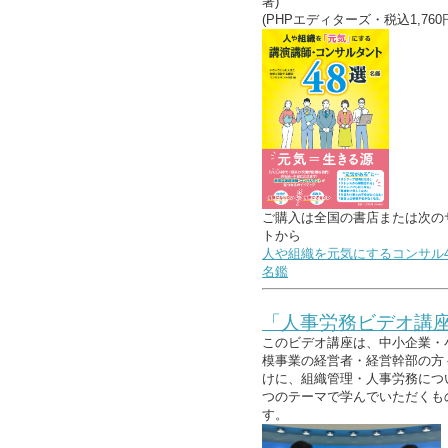
著)
(PHPエディターズ・税込1,760
ご購入は全国の書店または次の
トから
人や組織を元気にするコンサル4
名鑑
「人事労務ビデオ講
このビデオ講座は、中小企業・
模事業の経営者・経営幹部の方
けに、組織管理・人事労務につ
つのテーマで学んでいただくも
す。