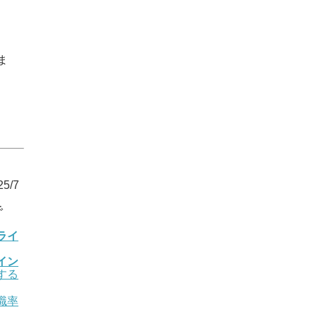
ま
5/7
で
ライ
イン
する
職率