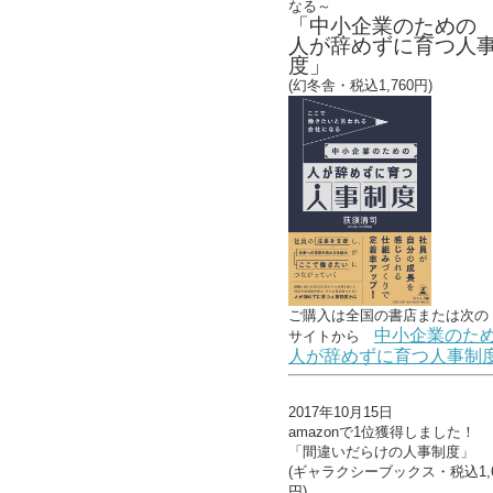
なる～
「中小企業のための
人が辞めずに育つ人
度」
(幻冬舎・税込1,760円)
ご購入は全国の書店または
次の
中小企業のた
サイトから
人が辞めずに育つ人事制
2017年10月15日
amazonで1位獲得しました！
「間違いだらけの人事制度」
(ギャラクシーブックス・税込1,6
円)