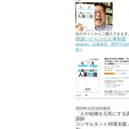
次のサイトからご購入できます
間違いだらけの人事制度
amazon「企業経営」部門で1位
得！
2024年12月16日発売
「人や組織を元気にする
講師
コンサルタント48選名鑑