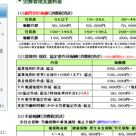
労務管理支援料金
テ
オフ
桜
（土
す)
社に