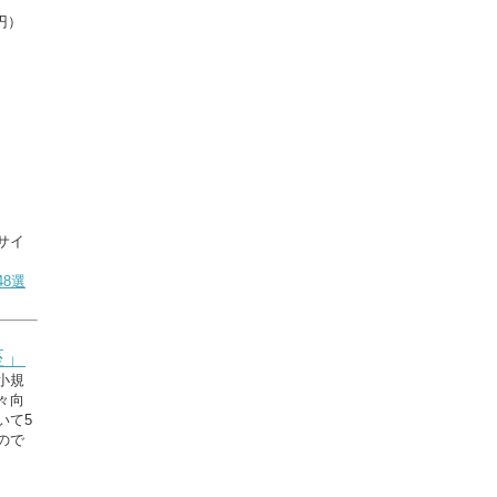
円）
サイ
8選
座」
小規
々向
いて5
ので