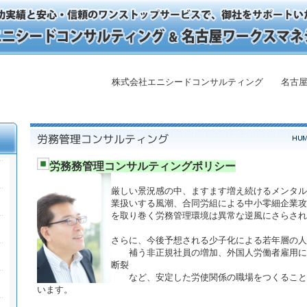
株式会社エニシードコンサルティング 名古屋
労務務管理コンサルティングポリシー
厳しい景況感の中、ますます増え続けるメンタル
業扱いする風潮、合同労組による中小零細企業攻
を取り巻く労務管理環境は異常な逆風にさらされ
さらに、今後予想される少子化による若年層の人
補う非正規社員の増加、外国人労働者雇用に
断裂
など、安定した労使関係の職場をつくること
います。