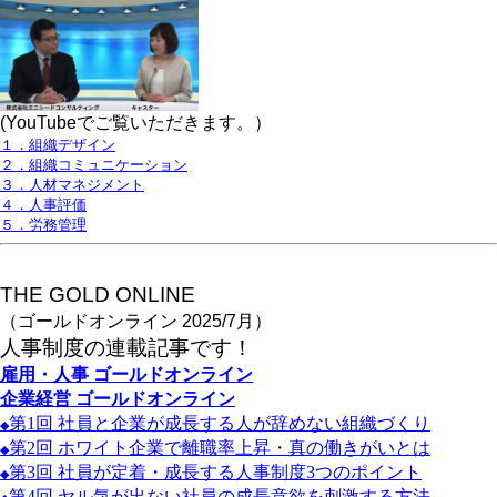
(YouTubeでご覧いただきます。）
１．組織デザイン
２．組織コミュニケーション
３．人材マネジメント
４．人事評価
５．労務管理
THE GOLD ONLINE
（ゴールドオンライン 2025/7月）
人事
制度の連載記事です！
雇用・人事
ゴールドオンライン
企業経営
ゴールドオンライン
第1
回
社員と企業が成長する人が辞めない組織づくり
◆
第2
回
ホワイト企業で離職率上昇・真の働きがいとは
◆
第3
回
社員が定着・成長する人事制度3
つのポイント
◆
第4
回
ヤル気が出ない社員の成長意欲を刺激する方法