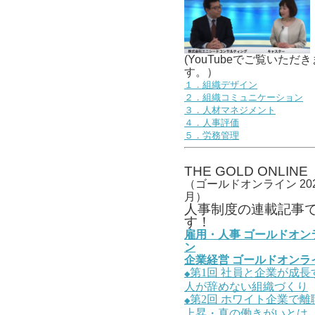
(YouTubeでご覧いただき
す。）
１．組織デザイン
２．組織コミュニケーション
３．人材マネジメント
４．人事評価
５．労務管理
THE GOLD ONLINE
（ゴールドオンライン 202
月）
人事
制度の連載記事
す！
雇用・人事
ゴールドオン
ン
企業経営
ゴールドオンラ
第1
回
社員と企業が成長
◆
人が辞めない組織づくり
第2
回
ホワイト企業で離
◆
上昇・真の働きがいとは