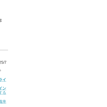
ま
5/7
で
ライ
イン
する
職率