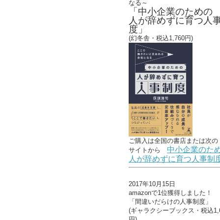
なる～
「中小企業のための
人が辞めずに育つ人
度」
(幻冬舎・税込1,760円)
ご購入は全国の書店または
次の
中小企業のた
サイトから
人が辞めずに育つ人事制
2017年10月15日
amazonで1位獲得しました！
「間違いだらけの人事制度」
(ギャラクシーブックス・税込1,6
円)