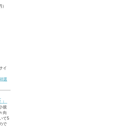
円）
サイ
8選
座」
小規
々向
いて5
ので