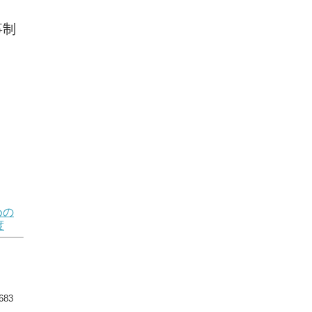
事制
めの
度
83