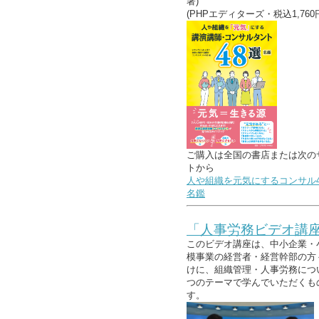
著)
(PHPエディターズ・税込1,760
ご購入は全国の書店または次の
トから
人や組織を元気にするコンサル4
名鑑
「人事労務ビデオ講
このビデオ講座は、中小企業・
模事業の経営者・経営幹部の方
けに、組織管理・人事労務につ
つのテーマで学んでいただくも
す。