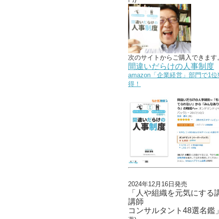
次のサイトからご購入できます
間違いだらけの人事制度
amazon「企業経営」部門で1位
得！
2024年12月16日発売
「人や組織を元気にする
講師
コンサルタント48選名鑑