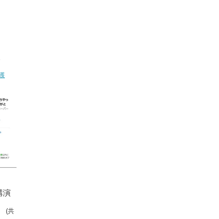
。
獲
講演
」
(共