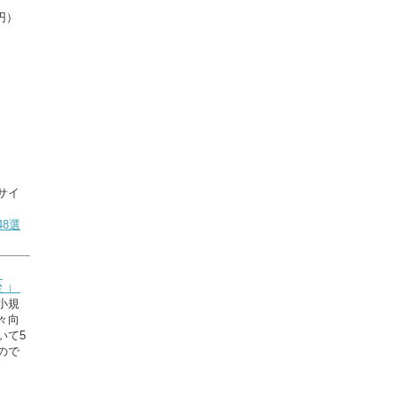
円）
サイ
8選
座」
小規
々向
いて5
ので