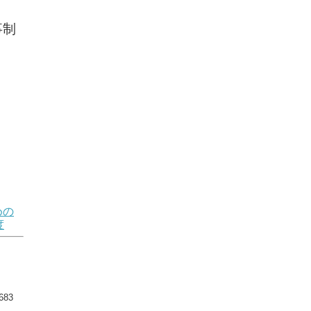
事制
めの
度
83