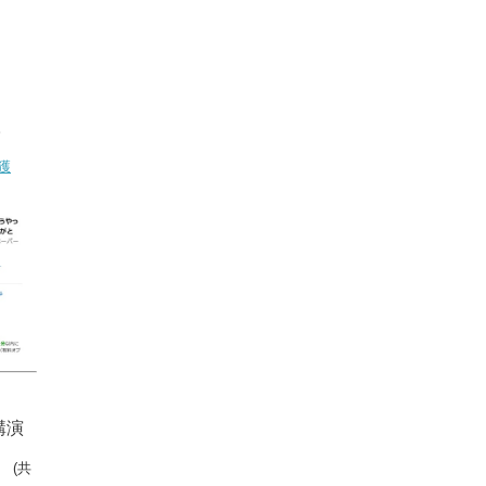
。
獲
講演
」
(共