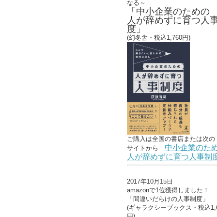
なる～
「中小企業のための
人が辞めずに育つ人
度」
(幻冬舎・税込1,760円)
ご購入は全国の書店または
次の
中小企業のた
サイトから
人が辞めずに育つ人事制
2017年10月15日
amazonで1位獲得しました！
「間違いだらけの人事制度」
(ギャラクシーブックス・税込1,6
円)