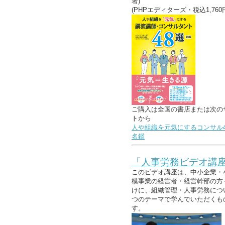
著)
(PHPエディターズ・税込1,760
ご購入は全国の書店または次の
トから
人や組織を元気にするコンサル4
名鑑
「人事労務ビデオ講
このビデオ講座は、中小企業・
模事業の経営者・経営幹部の方
けに、組織管理・人事労務につ
つのテーマで学んでいただくも
す。