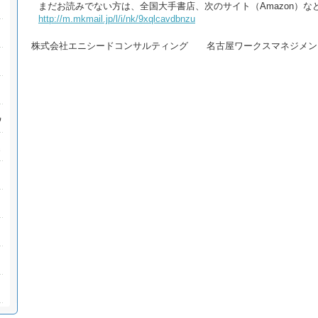
まだお読みでない方は、全国大手書店、次のサイト（Amazon）
http://m.mkmail.jp/l/i/nk/9xqlcavdbnzu
株式会社エニシードコンサルティング 名古屋ワークスマネジメン