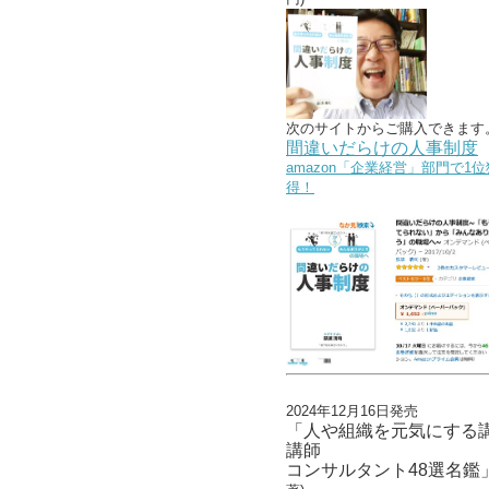
次のサイトからご購入できます
間違いだらけの人事制度
amazon「企業経営」部門で1位
得！
2024年12月16日発売
「人や組織を元気にする
講師
コンサルタント48選名鑑