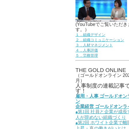
(YouTubeでご覧いただき
す。）
１．組織デザイン
２．組織コミュニケーション
３．人材マネジメント
４．人事評価
５．労務管理
THE GOLD ONLINE
（ゴールドオンライン 202
月）
人事
制度の連載記事
す！
雇用・人事
ゴールドオン
ン
企業経営
ゴールドオンラ
第1
回
社員と企業が成長
◆
人が辞めない組織づくり
第2
回
ホワイト企業で離
◆
上昇・真の働きがいとは