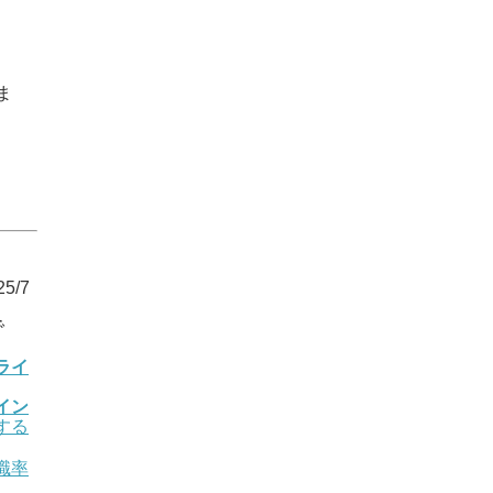
ま
5/7
で
ライ
イン
する
職率