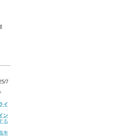
ま
5/7
で
ライ
イン
する
職率