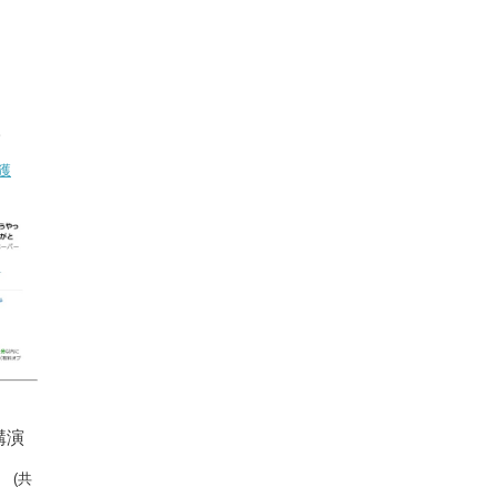
。
獲
講演
」
(共