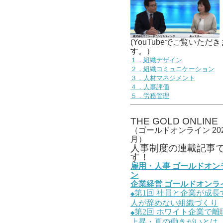
(YouTubeでご覧いただき
す。）
１．組織デザイン
２．組織コミュニケーション
３．人材マネジメント
４．人事評価
５．労務管理
THE GOLD ONLINE
（ゴールドオンライン 202
月）
人事
制度の連載記事
す！
雇用・人事
ゴールドオン
ン
企業経営
ゴールドオンラ
第1
回
社員と企業が成長
◆
人が辞めない組織づくり
第2
回
ホワイト企業で離
◆
上昇・真の働きがいとは