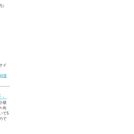
円）
サイ
8選
座」
小規
々向
いて5
ので