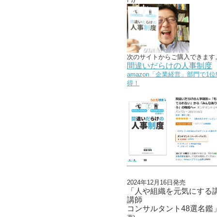
次のサイトからご購入できます
間違いだらけの人事制度
amazon「企業経営」部門で1位
得！
2024年12月16日発売
「人や組織を元気にする
講師
コンサルタント48選名鑑