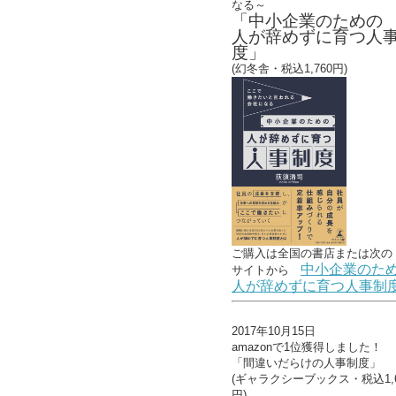
なる～
「中小企業のための
人が辞めずに育つ人
度」
(幻冬舎・税込1,760円)
ご購入は全国の書店または
次の
中小企業のた
サイトから
人が辞めずに育つ人事制
2017年10月15日
amazonで1位獲得しました！
「間違いだらけの人事制度」
(ギャラクシーブックス・税込1,6
円)