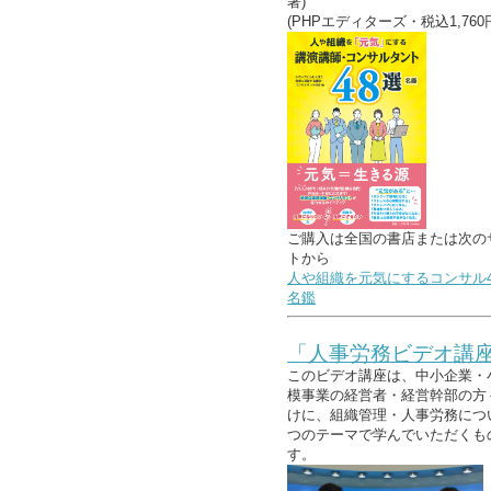
著)
(PHPエディターズ・税込1,760
ご購入は全国の書店または次の
トから
人や組織を元気にするコンサル4
名鑑
「人事労務ビデオ講
このビデオ講座は、中小企業・
模事業の経営者・経営幹部の方
けに、組織管理・人事労務につ
つのテーマで学んでいただくも
す。