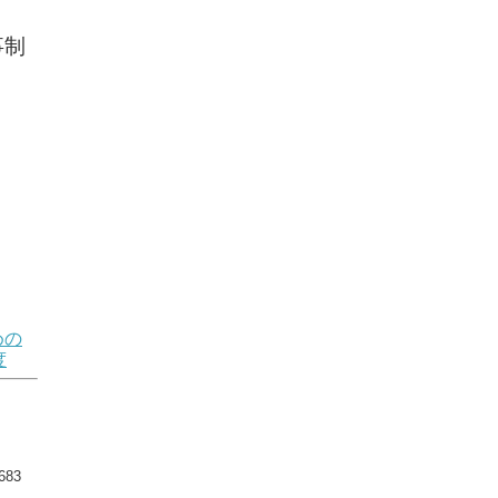
事制
めの
度
83