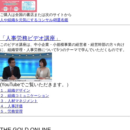
ご購入は全国の書店または次のサイトから
人や組織を元気にするコンサル48選名鑑
「人事労務ビデオ講座」
このビデオ講座は、中小企業・小規模事業の経営者・経営幹部の方々向け
に、組織管理・人事労務について5つのテーマで学んでいただくものです。
(YouTubeでご覧いただきます。）
１．組織デザイン
２．組織コミュニケーション
３．人材マネジメント
４．人事評価
５．労務管理
THE GOLD ONLINE