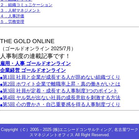
２．組織コミュニケーション
３．人材マネジメント
４．人事評価
５．労務管理
THE GOLD ONLINE
（ゴールドオンライン 2025/7月）
人事
制度の連載記事です！
雇用・人事
ゴールドオンライン
企業経営
ゴールドオンライン
第1
回
社員と企業が成長する人が辞めない組織づくり
◆
第2
回
ホワイト企業で離職率上昇・真の働きがいとは
◆
第3
回
社員が定着・成長する人事制度3
つのポイント
◆
第4
回
ヤル気が出ない社員の成長意欲を刺激する方法
◆
第5
回
心の豊かさ・自己重要感を得る人事制度づくり
◆
Copyright（Ｃ）2005－2025 (株)エニシードコンサルティング, 名古屋ワーク
スマネジメントオフィス All Right Reserved.