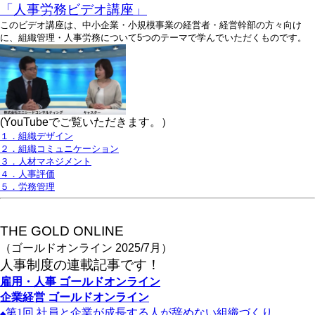
「人事労務ビデオ講座」
このビデオ講座は、中小企業・小規模事業の経営者・経営幹部の方々向け
に、組織管理・人事労務について5つのテーマで学んでいただくものです。
(YouTubeでご覧いただきます。）
１．組織デザイン
２．組織コミュニケーション
３．人材マネジメント
４．人事評価
５．労務管理
THE GOLD ONLINE
（ゴールドオンライン 2025/7月）
人事
制度の連載記事です！
雇用・人事
ゴールドオンライン
企業経営
ゴールドオンライン
第1
回
社員と企業が成長する人が辞めない組織づくり
◆