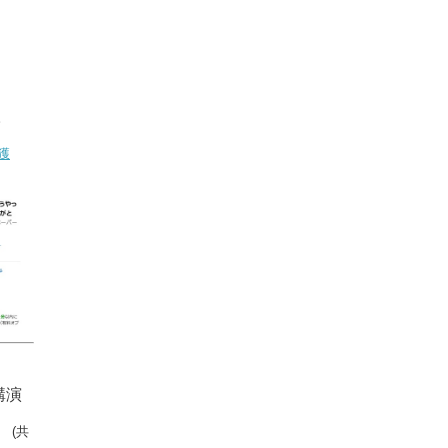
。
獲
講演
」
(共