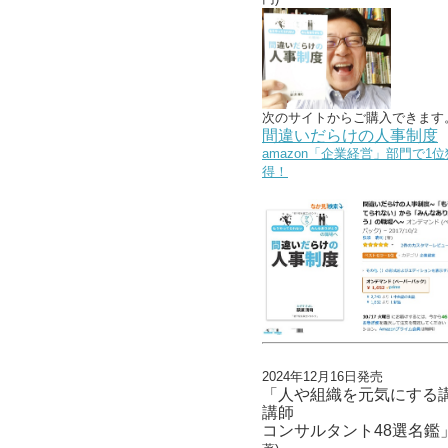
次のサイトからご購入できます
間違いだらけの人事制度
amazon「企業経営」部門で1位
得！
2024年12月16日発売
「人や組織を元気にする
講師
コンサルタント48選名鑑