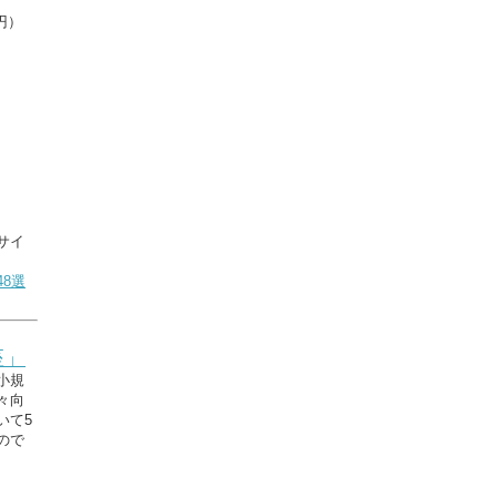
円）
サイ
8選
座」
小規
々向
いて5
ので