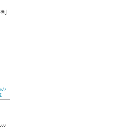
事制
めの
度
83