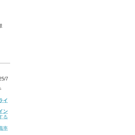
ま
5/7
で
ライ
イン
する
職率