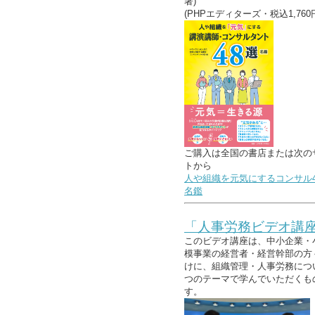
著)
(PHPエディターズ・税込1,760
ご購入は全国の書店または次の
トから
人や組織を元気にするコンサル4
名鑑
「人事労務ビデオ講
このビデオ講座は、中小企業・
模事業の経営者・経営幹部の方
けに、組織管理・人事労務につ
つのテーマで学んでいただくも
す。