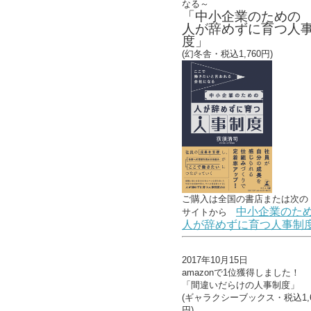
なる～
「中小企業のための
人が辞めずに育つ人
度」
(幻冬舎・税込1,760円)
ご購入は全国の書店または
次の
中小企業のた
サイトから
人が辞めずに育つ人事制
2017年10月15日
amazonで1位獲得しました！
「間違いだらけの人事制度」
(ギャラクシーブックス・税込1,6
円)