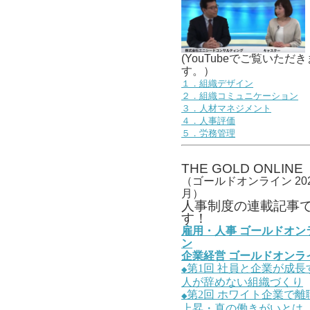
(YouTubeでご覧いただき
す。）
１．組織デザイン
２．組織コミュニケーション
３．人材マネジメント
４．人事評価
５．労務管理
THE GOLD ONLINE
（ゴールドオンライン 202
月）
人事
制度の連載記事
す！
雇用・人事
ゴールドオン
ン
企業経営
ゴールドオンラ
第1
回
社員と企業が成長
◆
人が辞めない組織づくり
第2
回
ホワイト企業で離
◆
上昇・真の働きがいとは