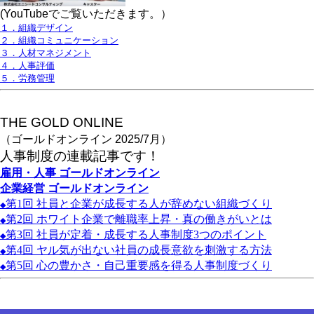
(YouTubeでご覧いただきます。）
１．組織デザイン
２．組織コミュニケーション
３．人材マネジメント
４．人事評価
５．労務管理
THE GOLD ONLINE
（ゴールドオンライン 2025/7月）
人事
制度の連載記事です！
雇用・人事
ゴールドオンライン
企業経営
ゴールドオンライン
第1
回
社員と企業が成長する人が辞めない組織づくり
◆
第2
回
ホワイト企業で離職率上昇・真の働きがいとは
◆
第3
回
社員が定着・成長する人事制度3
つのポイント
◆
第4
回
ヤル気が出ない社員の成長意欲を刺激する方法
◆
第5
回
心の豊かさ・自己重要感を得る人事制度づくり
◆