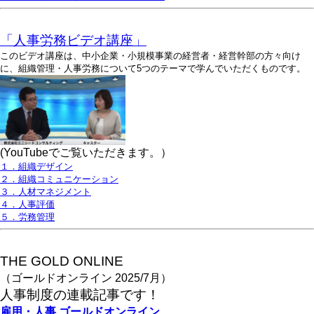
「人事労務ビデオ講座」
このビデオ講座は、中小企業・小規模事業の経営者・経営幹部の方々向け
に、組織管理・人事労務について5つのテーマで学んでいただくものです。
(YouTubeでご覧いただきます。）
１．組織デザイン
２．組織コミュニケーション
３．人材マネジメント
４．人事評価
５．労務管理
THE GOLD ONLINE
（ゴールドオンライン 2025/7月）
人事
制度の連載記事です！
雇用・人事
ゴールドオンライン