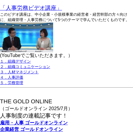
「人事労務ビデオ講座」
このビデオ講座は、中小企業・小規模事業の経営者・経営幹部の方々向け
に、組織管理・人事労務について5つのテーマで学んでいただくものです。
(YouTubeでご覧いただきます。）
１．組織デザイン
２．組織コミュニケーション
３．人材マネジメント
４．人事評価
５．労務管理
THE GOLD ONLINE
（ゴールドオンライン 2025/7月）
人事
制度の連載記事です！
雇用・人事
ゴールドオンライン
企業経営
ゴールドオンライン