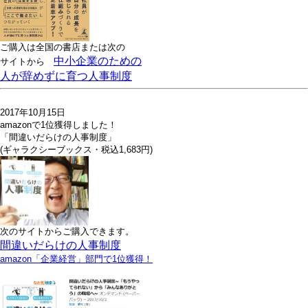
ご購入は全国の書店または
次の
中小企業のための
サイトから
人が辞めずに育つ人事制度
2017年10月15日
amazonで1位獲得しました！
「間違いだらけの人事制度」
(ギャラクシーブックス・税込1,683円)
次のサイトからご購入できます。
間違いだらけの人事制度
amazon「企業経営」部門で1位獲得！