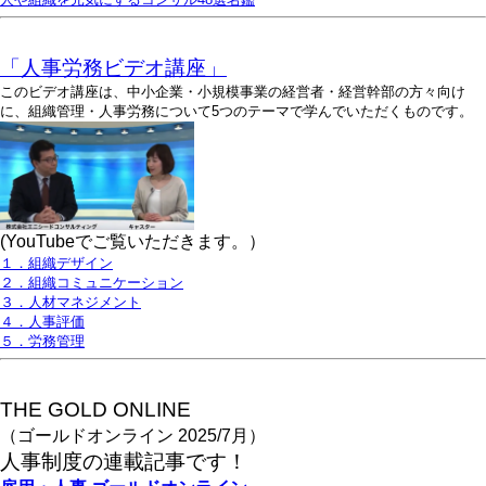
「人事労務ビデオ講座」
このビデオ講座は、中小企業・小規模事業の経営者・経営幹部の方々向け
に、組織管理・人事労務について5つのテーマで学んでいただくものです。
(YouTubeでご覧いただきます。）
１．組織デザイン
２．組織コミュニケーション
３．人材マネジメント
４．人事評価
５．労務管理
THE GOLD ONLINE
（ゴールドオンライン 2025/7月）
人事
制度の連載記事です！