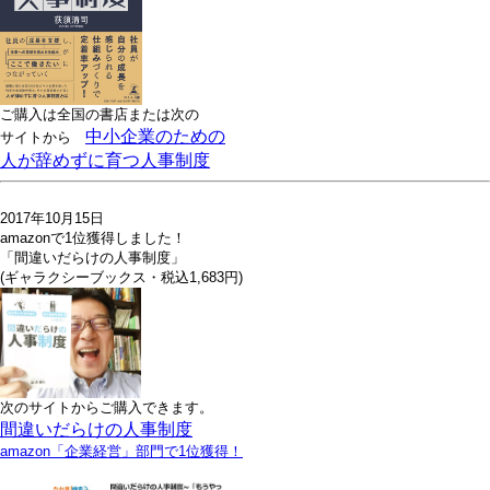
ご購入は全国の書店または
次の
中小企業のための
サイトから
人が辞めずに育つ人事制度
2017年10月15日
amazonで1位獲得しました！
「間違いだらけの人事制度」
(ギャラクシーブックス・税込1,683円)
次のサイトからご購入できます。
間違いだらけの人事制度
amazon「企業経営」部門で1位獲得！