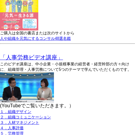
ご購入は全国の書店または次のサイトから
人や組織を元気にするコンサル48選名鑑
「人事労務ビデオ講座」
このビデオ講座は、中小企業・小規模事業の経営者・経営幹部の方々向け
に、組織管理・人事労務について5つのテーマで学んでいただくものです。
(YouTubeでご覧いただきます。）
１．組織デザイン
２．組織コミュニケーション
３．人材マネジメント
４．人事評価
５．労務管理