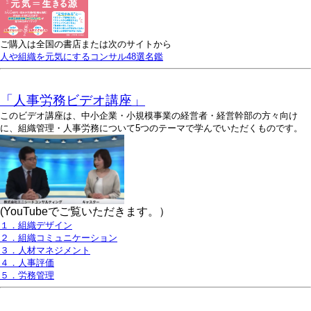
ご購入は全国の書店または次のサイトから
人や組織を元気にするコンサル48選名鑑
「人事労務ビデオ講座」
このビデオ講座は、中小企業・小規模事業の経営者・経営幹部の方々向け
に、組織管理・人事労務について5つのテーマで学んでいただくものです。
(YouTubeでご覧いただきます。）
１．組織デザイン
２．組織コミュニケーション
３．人材マネジメント
４．人事評価
５．労務管理