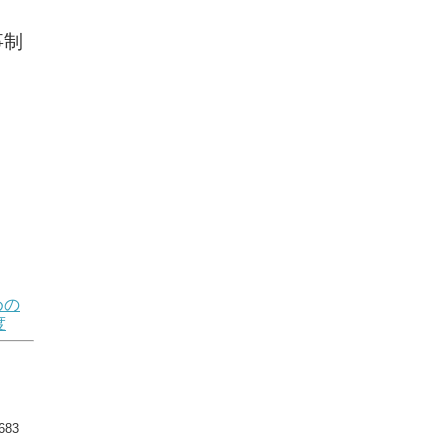
事制
めの
度
83