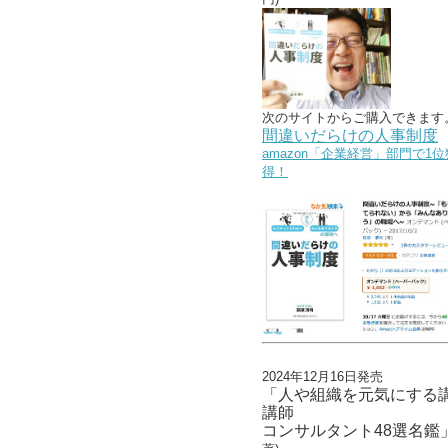
次のサイトからご購入できます
間違いだらけの人事制度
amazon「企業経営」部門で1位
得！
2024年12月16日発売
「人や組織を元気にする
講師
コンサルタント48選名鑑