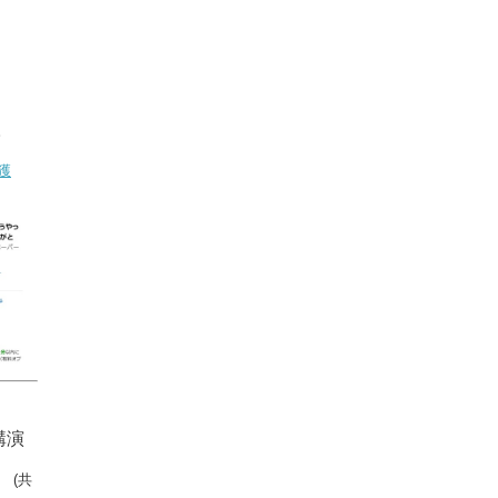
。
獲
講演
」
(共