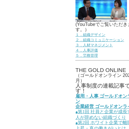
(YouTubeでご覧いただき
す。）
１．組織デザイン
２．組織コミュニケーション
３．人材マネジメント
４．人事評価
５．労務管理
THE GOLD ONLINE
（ゴールドオンライン 202
月）
人事
制度の連載記事
す！
雇用・人事
ゴールドオン
ン
企業経営
ゴールドオンラ
第1
回
社員と企業が成長
◆
人が辞めない組織づくり
第2
回
ホワイト企業で離
◆
上昇・真の働きがいとは