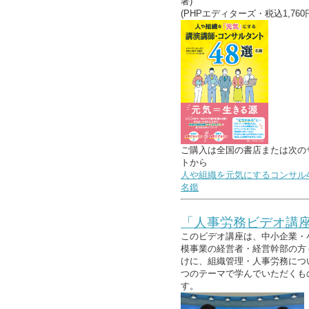
著)
(PHPエディターズ・税込1,760
ご購入は全国の書店または次の
トから
人や組織を元気にするコンサル4
名鑑
「人事労務ビデオ講
このビデオ講座は、中小企業・
模事業の経営者・経営幹部の方
けに、組織管理・人事労務につ
つのテーマで学んでいただくも
す。