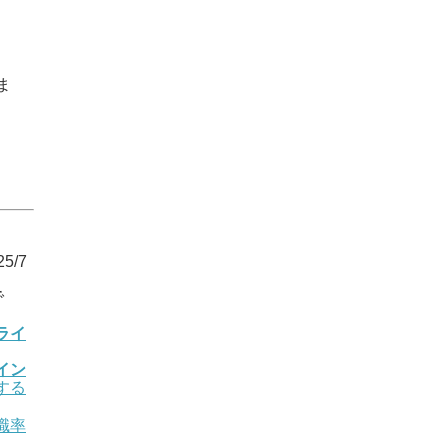
ま
5/7
で
ライ
イン
する
職率