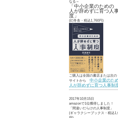
なる～
「中小企業のための
人が辞めずに育つ人
度」
(幻冬舎・税込1,760円)
ご購入は全国の書店または
次の
中小企業のた
サイトから
人が辞めずに育つ人事制
2017年10月15日
amazonで1位獲得しました！
「間違いだらけの人事制度」
(ギャラクシーブックス・税込1,6
円)