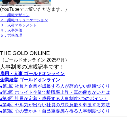
(YouTubeでご覧いただきます。）
１．組織デザイン
２．組織コミュニケーション
３．人材マネジメント
４．人事評価
５．労務管理
THE GOLD ONLINE
（ゴールドオンライン 2025/7月）
人事
制度の連載記事です！
雇用・人事
ゴールドオンライン
企業経営
ゴールドオンライン
第1
回
社員と企業が成長する人が辞めない組織づくり
◆
第2
回
ホワイト企業で離職率上昇・真の働きがいとは
◆
第3
回
社員が定着・成長する人事制度3
つのポイント
◆
第4
回
ヤル気が出ない社員の成長意欲を刺激する方法
◆
第5
回
心の豊かさ・自己重要感を得る人事制度づくり
◆