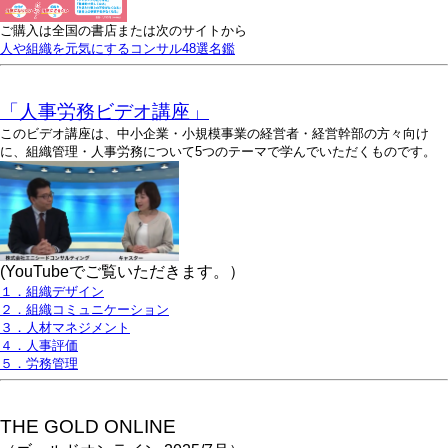
ご購入は全国の書店または次のサイトから
人や組織を元気にするコンサル48選名鑑
「人事労務ビデオ講座」
このビデオ講座は、中小企業・小規模事業の経営者・経営幹部の方々向け
に、組織管理・人事労務について5つのテーマで学んでいただくものです。
(YouTubeでご覧いただきます。）
１．組織デザイン
２．組織コミュニケーション
３．人材マネジメント
４．人事評価
５．労務管理
THE GOLD ONLINE