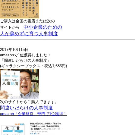
ご購入は全国の書店または
次の
中小企業のための
サイトから
人が辞めずに育つ人事制度
2017年10月15日
amazonで1位獲得しました！
「間違いだらけの人事制度」
(ギャラクシーブックス・税込1,683円)
次のサイトからご購入できます。
間違いだらけの人事制度
amazon「企業経営」部門で1位獲得！