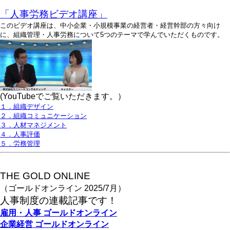
「人事労務ビデオ講座」
このビデオ講座は、中小企業・小規模事業の経営者・経営幹部の方々向け
に、組織管理・人事労務について5つのテーマで学んでいただくものです。
(YouTubeでご覧いただきます。）
１．組織デザイン
２．組織コミュニケーション
３．人材マネジメント
４．人事評価
５．労務管理
THE GOLD ONLINE
（ゴールドオンライン 2025/7月）
人事
制度の連載記事です！
雇用・人事
ゴールドオンライン
企業経営
ゴールドオンライン