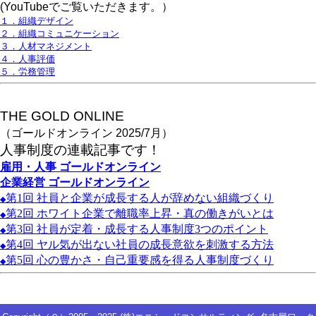
(YouTubeでご覧いただきます。）
１．組織デザイン
２．組織コミュニケーション
３．人材マネジメント
４．人事評価
５．労務管理
THE GOLD ONLINE
（ゴールドオンライン 2025/7月）
人事
制度の連載記事です！
雇用・人事
ゴールドオンライン
企業経営
ゴールドオンライン
第1
回
社員と企業が成長する人が辞めない組織づくり
◆
第2
回
ホワイト企業で離職率上昇・真の働きがいとは
◆
第3
回
社員が定着・成長する人事制度3
つのポイント
◆
第4
回
ヤル気が出ない社員の成長意欲を刺激する方法
◆
第5
回
心の豊かさ・自己重要感を得る人事制度づくり
◆