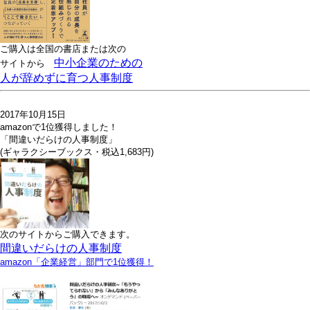
ご購入は全国の書店または
次の
中小企業のための
サイトから
人が辞めずに育つ人事制度
2017年10月15日
amazonで1位獲得しました！
「間違いだらけの人事制度」
(ギャラクシーブックス・税込1,683円)
次のサイトからご購入できます。
間違いだらけの人事制度
amazon「企業経営」部門で1位獲得！