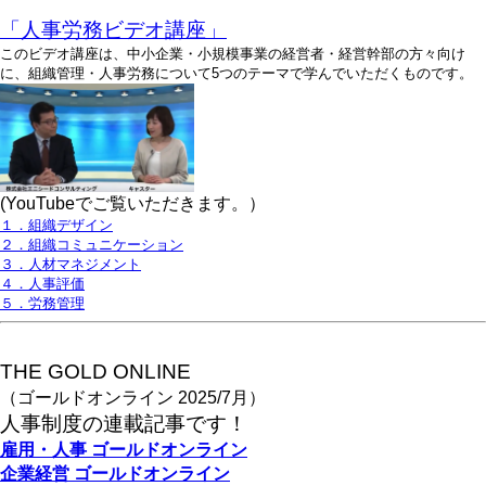
「人事労務ビデオ講座」
このビデオ講座は、中小企業・小規模事業の経営者・経営幹部の方々向け
に、組織管理・人事労務について5つのテーマで学んでいただくものです。
(YouTubeでご覧いただきます。）
１．組織デザイン
２．組織コミュニケーション
３．人材マネジメント
４．人事評価
５．労務管理
THE GOLD ONLINE
（ゴールドオンライン 2025/7月）
人事
制度の連載記事です！
雇用・人事
ゴールドオンライン
企業経営
ゴールドオンライン