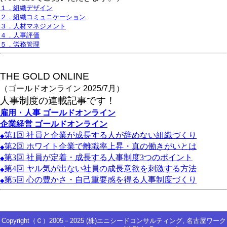
１．組織デザイン
２．組織コミュニケーション
３．人材マネジメント
４．人事評価
５．労務管理
THE GOLD ONLINE
（ゴールドオンライン 2025/7月）
人事
制度の連載記事です！
雇用・人事
ゴールドオンライン
企業経営
ゴールドオンライン
第1
回
社員と企業が成長する人が辞めない組織づくり
◆
第2
回
ホワイト企業で離職率上昇・真の働きがいとは
◆
第3
回
社員が定着・成長する人事制度3
つのポイント
◆
第4
回
ヤル気が出ない社員の成長意欲を刺激する方法
◆
第5
回
心の豊かさ・自己重要感を得る人事制度づくり
◆
Copyright（Ｃ）2005－2025 (株)エニシードコンサルティング, 名古屋ワーク