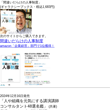
「間違いだらけの人事制度」
(ギャラクシーブックス・税込1,683円)
次のサイトからご購入できます。
間違いだらけの人事制度
amazon「企業経営」部門で1位獲得！
2024年12月16日発売
「人や組織を元気にする講演講師
コンサルタント48選名鑑」
(共著)