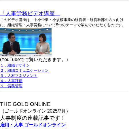
「人事労務ビデオ講座」
このビデオ講座は、中小企業・小規模事業の経営者・経営幹部の方々向け
に、組織管理・人事労務について5つのテーマで学んでいただくものです。
(YouTubeでご覧いただきます。）
１．組織デザイン
２．組織コミュニケーション
３．人材マネジメント
４．人事評価
５．労務管理
THE GOLD ONLINE
（ゴールドオンライン 2025/7月）
人事
制度の連載記事です！
雇用・人事
ゴールドオンライン