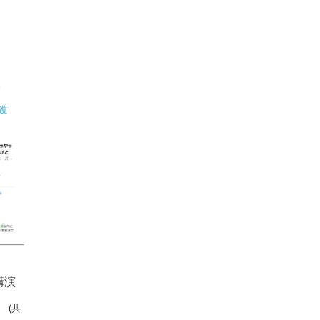
。
獲
講演
」
(共