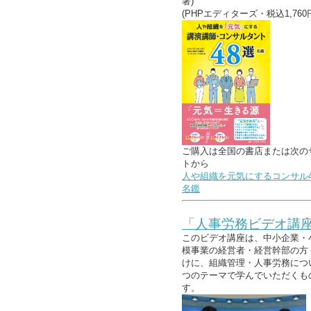
著)
(PHPエディターズ・税込1,760
ご購入は全国の書店または次の
トから
人や組織を元気にするコンサル4
名鑑
「人事労務ビデオ講
このビデオ講座は、中小企業・
模事業の経営者・経営幹部の方
けに、組織管理・人事労務につ
つのテーマで学んでいただくも
す。