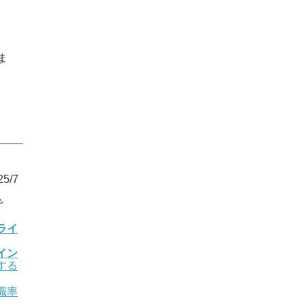
ま
5/7
で
ライ
イン
する
職率