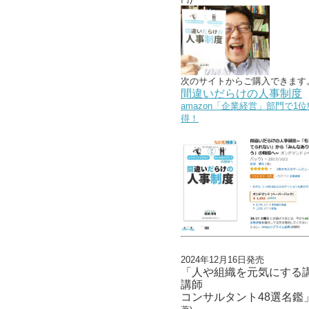
次のサイトからご購入できます
間違いだらけの人事制度
amazon「企業経営」部門で1位
得！
2024年12月16日発売
「人や組織を元気にする
講師
コンサルタント48選名鑑