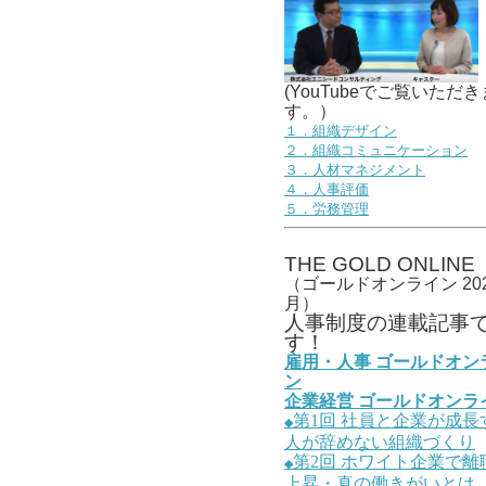
(YouTubeでご覧いただき
す。）
１．組織デザイン
２．組織コミュニケーション
３．人材マネジメント
４．人事評価
５．労務管理
THE GOLD ONLINE
（ゴールドオンライン 202
月）
人事
制度の連載記事
す！
雇用・人事
ゴールドオン
ン
企業経営
ゴールドオンラ
第1
回
社員と企業が成長
◆
人が辞めない組織づくり
第2
回
ホワイト企業で離
◆
上昇・真の働きがいとは