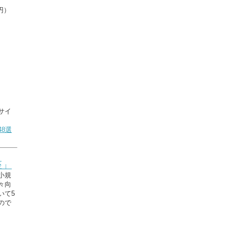
円）
サイ
8選
座」
小規
々向
いて5
ので