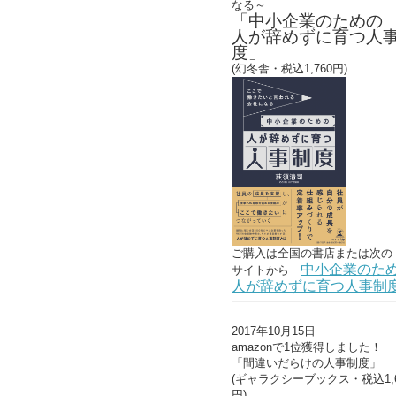
なる～
「中小企業のための
人が辞めずに育つ人
度」
(幻冬舎・税込1,760円)
ご購入は全国の書店または
次の
中小企業のた
サイトから
人が辞めずに育つ人事制
2017年10月15日
amazonで1位獲得しました！
「間違いだらけの人事制度」
(ギャラクシーブックス・税込1,6
円)