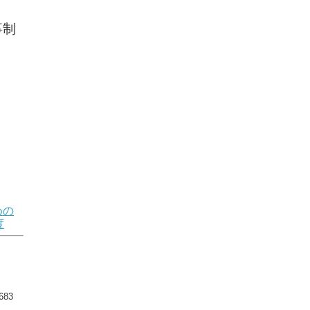
事制
めの
度
83