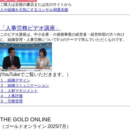
ご購入は全国の書店または次のサイトから
人や組織を元気にするコンサル48選名鑑
「人事労務ビデオ講座」
このビデオ講座は、中小企業・小規模事業の経営者・経営幹部の方々向け
に、組織管理・人事労務について5つのテーマで学んでいただくものです。
(YouTubeでご覧いただきます。）
１．組織デザイン
２．組織コミュニケーション
３．人材マネジメント
４．人事評価
５．労務管理
THE GOLD ONLINE
（ゴールドオンライン 2025/7月）