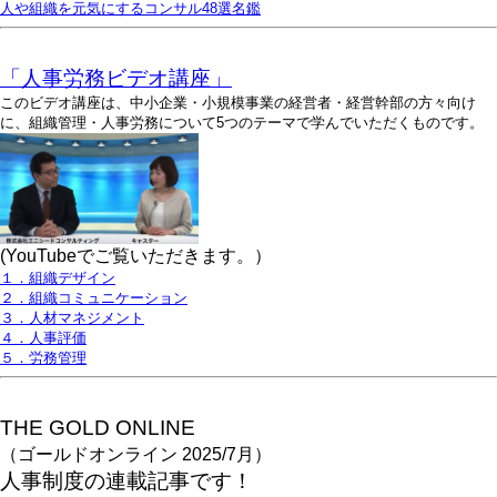
人や組織を元気にするコンサル48選名鑑
「人事労務ビデオ講座」
このビデオ講座は、中小企業・小規模事業の経営者・経営幹部の方々向け
に、組織管理・人事労務について5つのテーマで学んでいただくものです。
(YouTubeでご覧いただきます。）
１．組織デザイン
２．組織コミュニケーション
３．人材マネジメント
４．人事評価
５．労務管理
THE GOLD ONLINE
（ゴールドオンライン 2025/7月）
人事
制度の連載記事です！