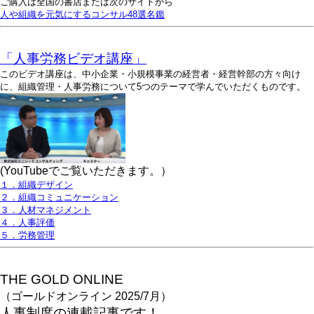
ご購入は全国の書店または次のサイトから
人や組織を元気にするコンサル48選名鑑
「人事労務ビデオ講座」
このビデオ講座は、中小企業・小規模事業の経営者・経営幹部の方々向け
に、組織管理・人事労務について5つのテーマで学んでいただくものです。
(YouTubeでご覧いただきます。）
１．組織デザイン
２．組織コミュニケーション
３．人材マネジメント
４．人事評価
５．労務管理
THE GOLD ONLINE
（ゴールドオンライン 2025/7月）
人事
制度の連載記事です！