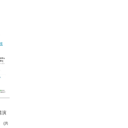
。
獲
講演
」
(共