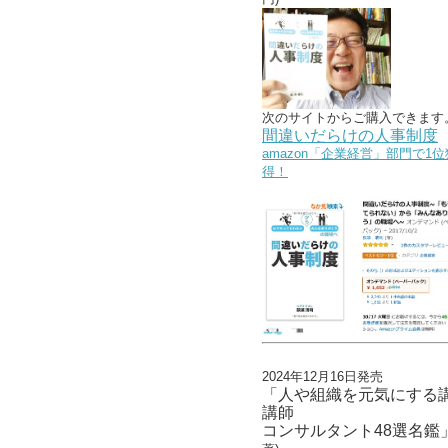
次のサイトからご購入できます
間違いだらけの人事制度
amazon「企業経営」部門で1位
得！
2024年12月16日発売
「人や組織を元気にする
講師
コンサルタント48選名鑑