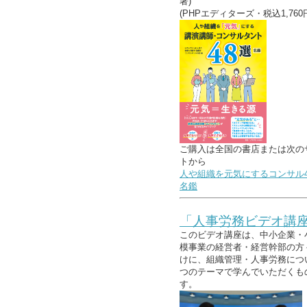
著)
(PHPエディターズ・税込1,760
ご購入は全国の書店または次の
トから
人や組織を元気にするコンサル4
名鑑
「人事労務ビデオ講
このビデオ講座は、中小企業・
模事業の経営者・経営幹部の方
けに、組織管理・人事労務につ
つのテーマで学んでいただくも
す。