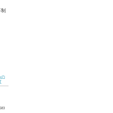
事制
めの
度
83