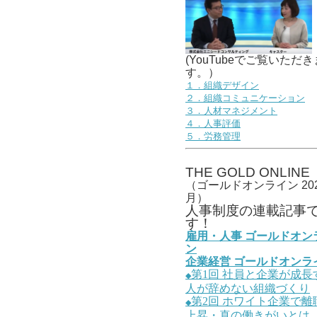
(YouTubeでご覧いただき
す。）
１．組織デザイン
２．組織コミュニケーション
３．人材マネジメント
４．人事評価
５．労務管理
THE GOLD ONLINE
（ゴールドオンライン 202
月）
人事
制度の連載記事
す！
雇用・人事
ゴールドオン
ン
企業経営
ゴールドオンラ
第1
回
社員と企業が成長
◆
人が辞めない組織づくり
第2
回
ホワイト企業で離
◆
上昇・真の働きがいとは