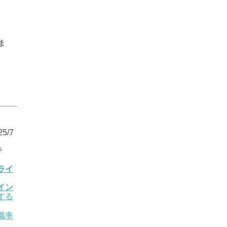
ま
5/7
で
ライ
イン
する
職率