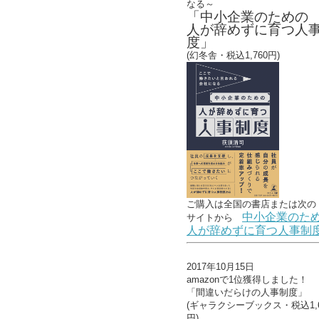
なる～
「中小企業のための
人が辞めずに育つ人
度」
(幻冬舎・税込1,760円)
ご購入は全国の書店または
次の
中小企業のた
サイトから
人が辞めずに育つ人事制
2017年10月15日
amazonで1位獲得しました！
「間違いだらけの人事制度」
(ギャラクシーブックス・税込1,6
円)