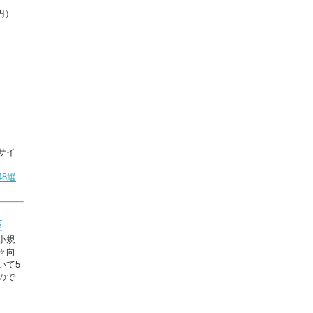
円）
サイ
8選
座」
小規
々向
いて5
ので