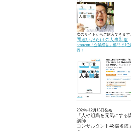
次のサイトからご購入できます
間違いだらけの人事制度
amazon「企業経営」部門で1位
得！
2024年12月16日発売
「人や組織を元気にする
講師
コンサルタント48選名鑑