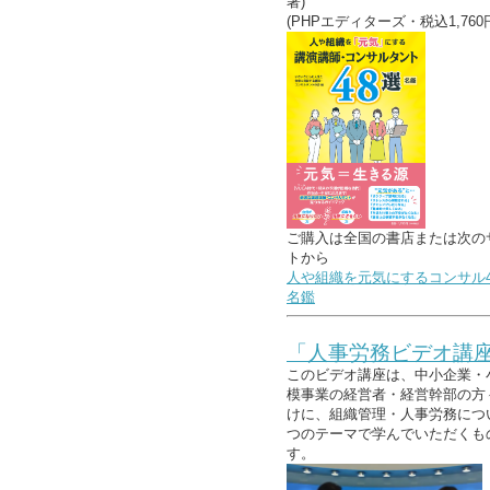
著)
(PHPエディターズ・税込1,760
ご購入は全国の書店または次の
トから
人や組織を元気にするコンサル4
名鑑
「人事労務ビデオ講
このビデオ講座は、中小企業・
模事業の経営者・経営幹部の方
けに、組織管理・人事労務につ
つのテーマで学んでいただくも
す。