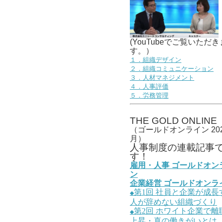
(YouTubeでご覧いただき
す。）
１．組織デザイン
２．組織コミュニケーション
３．人材マネジメント
４．人事評価
５．労務管理
THE GOLD ONLINE
（ゴールドオンライン 202
月）
人事
制度の連載記事
す！
雇用・人事
ゴールドオン
ン
企業経営
ゴールドオンラ
第1
回
社員と企業が成長
◆
人が辞めない組織づくり
第2
回
ホワイト企業で離
◆
上昇・真の働きがいとは