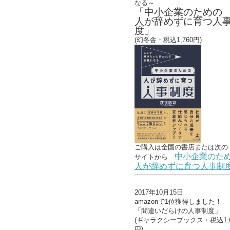
なる～
「中小企業のための
人が辞めずに育つ人
度」
(幻冬舎・税込1,760円)
ご購入は全国の書店または
次の
中小企業のた
サイトから
人が辞めずに育つ人事制
2017年10月15日
amazonで1位獲得しました！
「間違いだらけの人事制度」
(ギャラクシーブックス・税込1,6
円)