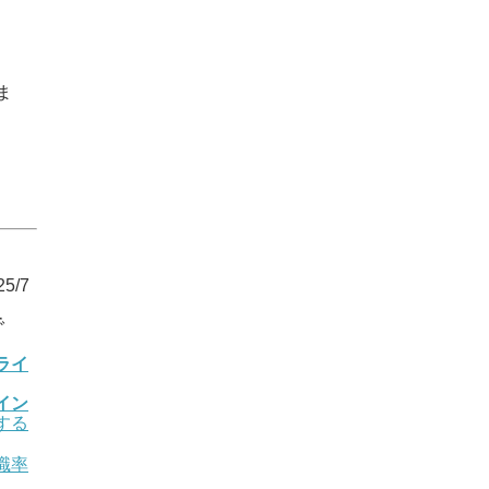
ま
5/7
で
ライ
イン
する
職率