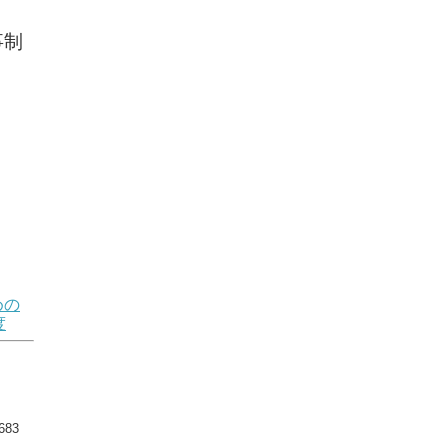
事制
めの
度
83