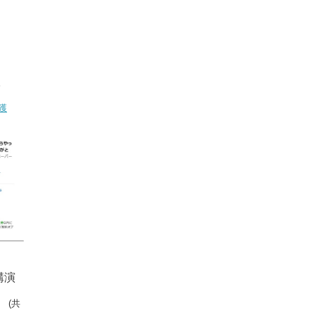
。
獲
講演
」
(共