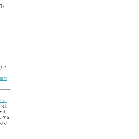
円）
サイ
8選
座」
小規
々向
いて5
ので