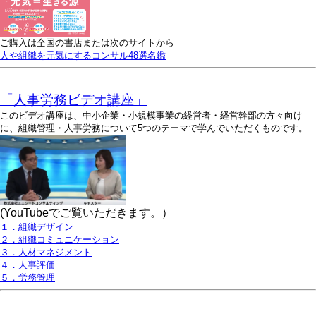
ご購入は全国の書店または次のサイトから
人や組織を元気にするコンサル48選名鑑
「人事労務ビデオ講座」
このビデオ講座は、中小企業・小規模事業の経営者・経営幹部の方々向け
に、組織管理・人事労務について5つのテーマで学んでいただくものです。
(YouTubeでご覧いただきます。）
１．組織デザイン
２．組織コミュニケーション
３．人材マネジメント
４．人事評価
５．労務管理