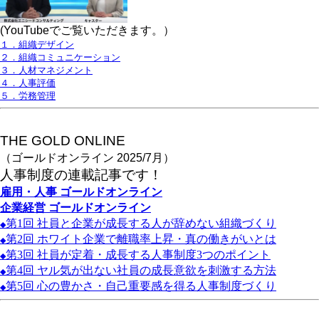
(YouTubeでご覧いただきます。）
１．組織デザイン
２．組織コミュニケーション
３．人材マネジメント
４．人事評価
５．労務管理
THE GOLD ONLINE
（ゴールドオンライン 2025/7月）
人事
制度の連載記事です！
雇用・人事
ゴールドオンライン
企業経営
ゴールドオンライン
第1
回
社員と企業が成長する人が辞めない組織づくり
◆
第2
回
ホワイト企業で離職率上昇・真の働きがいとは
◆
第3
回
社員が定着・成長する人事制度3
つのポイント
◆
第4
回
ヤル気が出ない社員の成長意欲を刺激する方法
◆
第5
回
心の豊かさ・自己重要感を得る人事制度づくり
◆