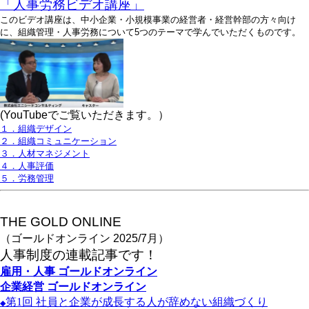
「人事労務ビデオ講座」
このビデオ講座は、中小企業・小規模事業の経営者・経営幹部の方々向け
に、組織管理・人事労務について5つのテーマで学んでいただくものです。
(YouTubeでご覧いただきます。）
１．組織デザイン
２．組織コミュニケーション
３．人材マネジメント
４．人事評価
５．労務管理
THE GOLD ONLINE
（ゴールドオンライン 2025/7月）
人事
制度の連載記事です！
雇用・人事
ゴールドオンライン
企業経営
ゴールドオンライン
第1
回
社員と企業が成長する人が辞めない組織づくり
◆