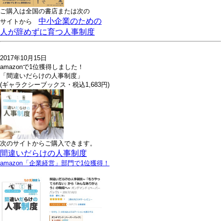
ご購入は全国の書店または
次の
中小企業のための
サイトから
人が辞めずに育つ人事制度
2017年10月15日
amazonで1位獲得しました！
「間違いだらけの人事制度」
(ギャラクシーブックス・税込1,683円)
次のサイトからご購入できます。
間違いだらけの人事制度
amazon「企業経営」部門で1位獲得！