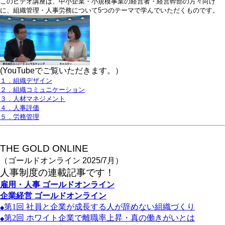
このビデオ講座は、中小企業・小規模事業の経営者・経営幹部の方々向け
に、組織管理・人事労務について5つのテーマで学んでいただくものです。
(YouTubeでご覧いただきます。）
１．組織デザイン
２．組織コミュニケーション
３．人材マネジメント
４．人事評価
５．労務管理
THE GOLD ONLINE
（ゴールドオンライン 2025/7月）
人事
制度の連載記事です！
雇用・人事
ゴールドオンライン
企業経営
ゴールドオンライン
第1
回
社員と企業が成長する人が辞めない組織づくり
◆
第2
回
ホワイト企業で離職率上昇・真の働きがいとは
◆