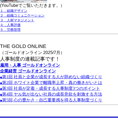
(YouTubeでご覧いただきます。）
１．組織デザイン
２．組織コミュニケーション
３．人材マネジメント
４．人事評価
５．労務管理
THE GOLD ONLINE
（ゴールドオンライン 2025/7月）
人事
制度の連載記事です！
雇用・人事
ゴールドオンライン
企業経営
ゴールドオンライン
第1
回
社員と企業が成長する人が辞めない組織づくり
◆
第2
回
ホワイト企業で離職率上昇・真の働きがいとは
◆
第3
回
社員が定着・成長する人事制度3
つのポイント
◆
第4
回
ヤル気が出ない社員の成長意欲を刺激する方法
◆
第5
回
心の豊かさ・自己重要感を得る人事制度づくり
◆