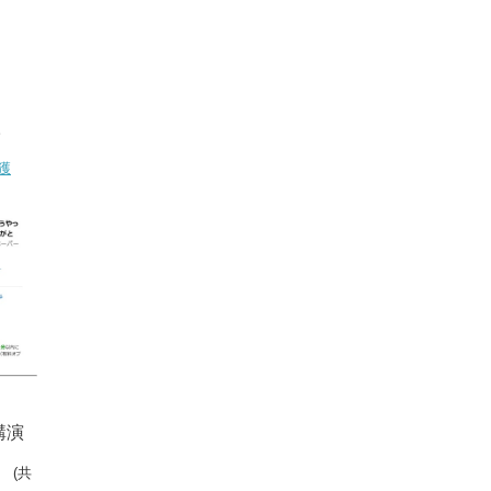
。
獲
講演
」
(共