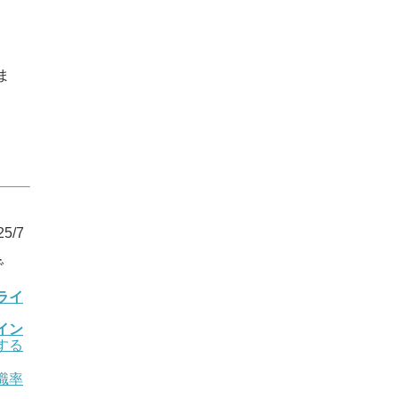
ま
5/7
で
ライ
イン
する
職率