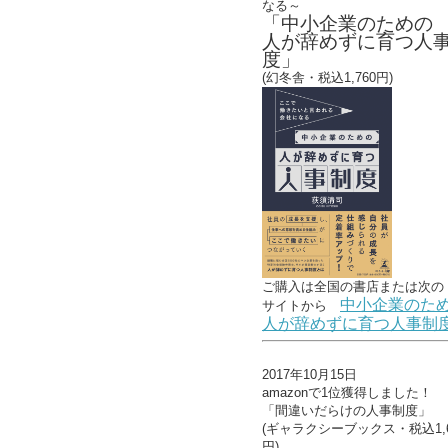
なる～
「中小企業のための
人が辞めずに育つ人
度」
(幻冬舎・税込1,760円)
ご購入は全国の書店または
次の
中小企業のた
サイトから
人が辞めずに育つ人事制
2017年10月15日
amazonで1位獲得しました！
「間違いだらけの人事制度」
(ギャラクシーブックス・税込1,6
円)