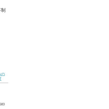
事制
めの
度
83