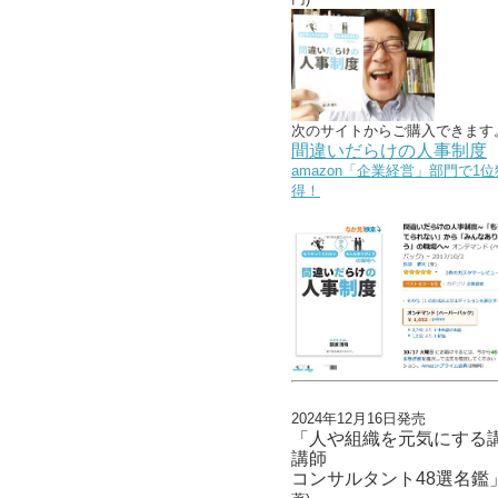
次のサイトからご購入できます
間違いだらけの人事制度
amazon「企業経営」部門で1位
得！
2024年12月16日発売
「人や組織を元気にする
講師
コンサルタント48選名鑑