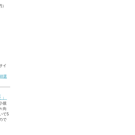
円）
サイ
8選
座」
小規
々向
いて5
ので