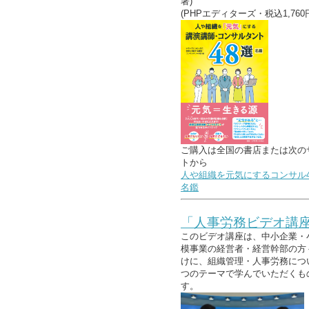
著)
(PHPエディターズ・税込1,760
ご購入は全国の書店または次の
トから
人や組織を元気にするコンサル4
名鑑
「人事労務ビデオ講
このビデオ講座は、中小企業・
模事業の経営者・経営幹部の方
けに、組織管理・人事労務につ
つのテーマで学んでいただくも
す。