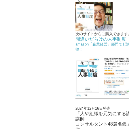
次のサイトからご購入できます
間違いだらけの人事制度
amazon「企業経営」部門で1位
得！
2024年12月16日発売
「人や組織を元気にする
講師
コンサルタント48選名鑑