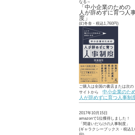
なる～
「中小企業のための
人が辞めずに育つ人
度」
(幻冬舎・税込1,760円)
ご購入は全国の書店または
次の
中小企業のた
サイトから
人が辞めずに育つ人事制
2017年10月15日
amazonで1位獲得しました！
「間違いだらけの人事制度」
(ギャラクシーブックス・税込1,6
円)