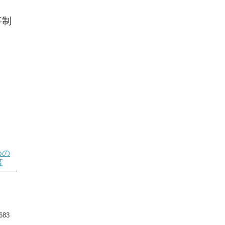
事制
めの
度
83