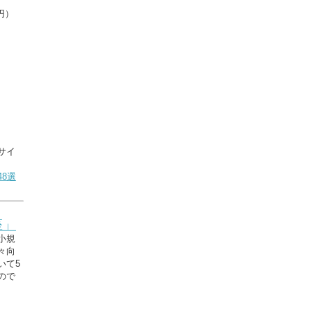
円）
サイ
8選
座」
小規
々向
いて5
ので