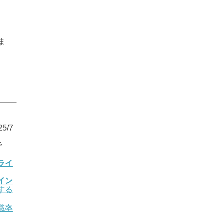
ま
5/7
で
ライ
イン
する
職率