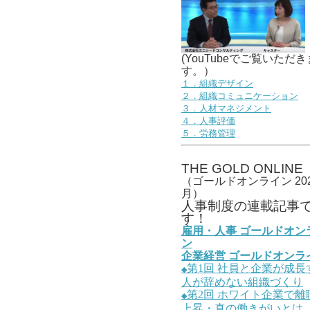
(YouTubeでご覧いただき
す。）
１．組織デザイン
２．組織コミュニケーション
３．人材マネジメント
４．人事評価
５．労務管理
THE GOLD ONLINE
（ゴールドオンライン 202
月）
人事
制度の連載記事
す！
雇用・人事
ゴールドオン
ン
企業経営
ゴールドオンラ
第1
回
社員と企業が成長
◆
人が辞めない組織づくり
第2
回
ホワイト企業で離
◆
上昇・真の働きがいとは