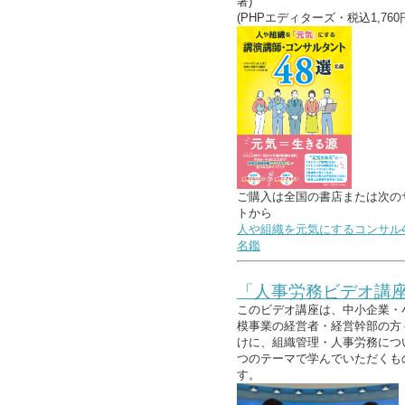
著)
(PHPエディターズ・税込1,760
ご購入は全国の書店または次の
トから
人や組織を元気にするコンサル4
名鑑
「人事労務ビデオ講
このビデオ講座は、中小企業・
模事業の経営者・経営幹部の方
けに、組織管理・人事労務につ
つのテーマで学んでいただくも
す。