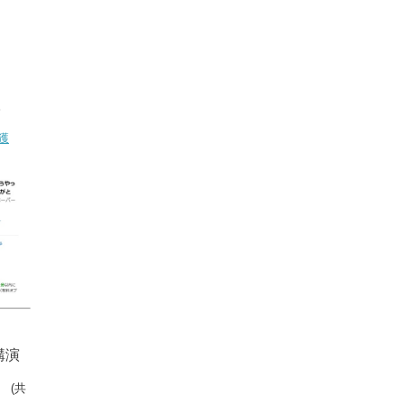
。
獲
講演
」
(共