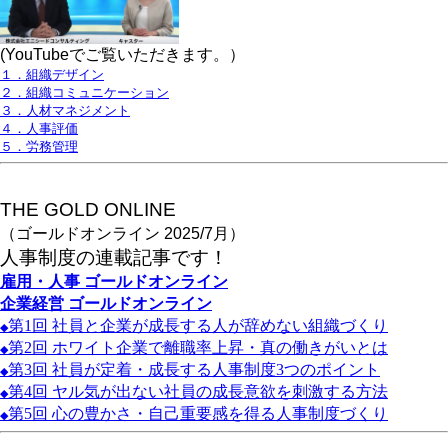
(YouTubeでご覧いただきます。）
１．組織デザイン
２．組織コミュニケーション
３．人材マネジメント
４．人事評価
５．労務管理
THE GOLD ONLINE
（ゴールドオンライン 2025/7月）
人事
制度の連載記事です！
雇用・人事
ゴールドオンライン
企業経営
ゴールドオンライン
第1
回
社員と企業が成長する人が辞めない組織づくり
◆
第2
回
ホワイト企業で離職率上昇・真の働きがいとは
◆
第3
回
社員が定着・成長する人事制度3
つのポイント
◆
第4
回
ヤル気が出ない社員の成長意欲を刺激する方法
◆
第5
回
心の豊かさ・自己重要感を得る人事制度づくり
◆