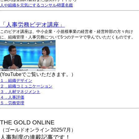
人や組織を元気にするコンサル48選名鑑
「人事労務ビデオ講座」
このビデオ講座は、中小企業・小規模事業の経営者・経営幹部の方々向け
に、組織管理・人事労務について5つのテーマで学んでいただくものです。
(YouTubeでご覧いただきます。）
１．組織デザイン
２．組織コミュニケーション
３．人材マネジメント
４．人事評価
５．労務管理
THE GOLD ONLINE
（ゴールドオンライン 2025/7月）
人事
制度の連載記事です！