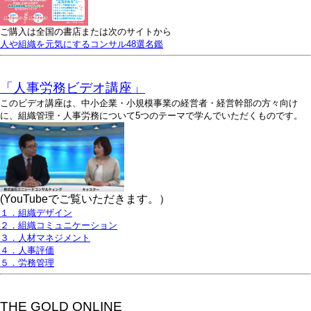
ご購入は全国の書店または次のサイトから
人や組織を元気にするコンサル48選名鑑
「人事労務ビデオ講座」
このビデオ講座は、中小企業・小規模事業の経営者・経営幹部の方々向け
に、組織管理・人事労務について5つのテーマで学んでいただくものです。
(YouTubeでご覧いただきます。）
１．組織デザイン
２．組織コミュニケーション
３．人材マネジメント
４．人事評価
５．労務管理
THE GOLD ONLINE