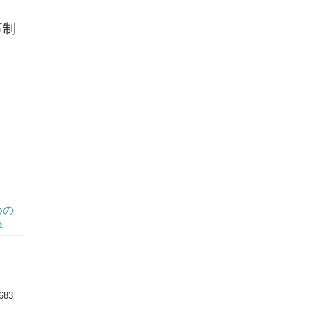
事制
めの
度
83