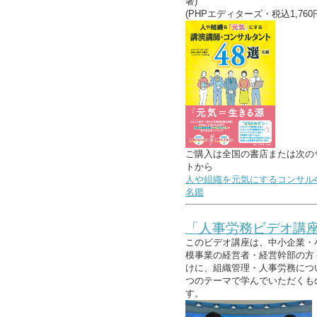
著)
(PHPエディターズ・税込1,760
ご購入は全国の書店または次の
トから
人や組織を元気にするコンサル4
名鑑
「人事労務ビデオ講
このビデオ講座は、中小企業・
模事業の経営者・経営幹部の方
けに、組織管理・人事労務につ
つのテーマで学んでいただくも
す。