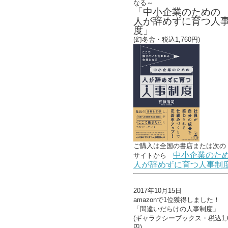
なる～
「中小企業のための
人が辞めずに育つ人
度」
(幻冬舎・税込1,760円)
ご購入は全国の書店または
次の
中小企業のた
サイトから
人が辞めずに育つ人事制
2017年10月15日
amazonで1位獲得しました！
「間違いだらけの人事制度」
(ギャラクシーブックス・税込1,6
円)