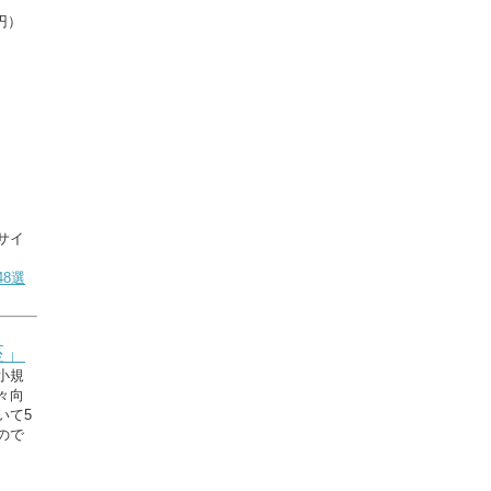
円）
サイ
8選
座」
小規
々向
いて5
ので