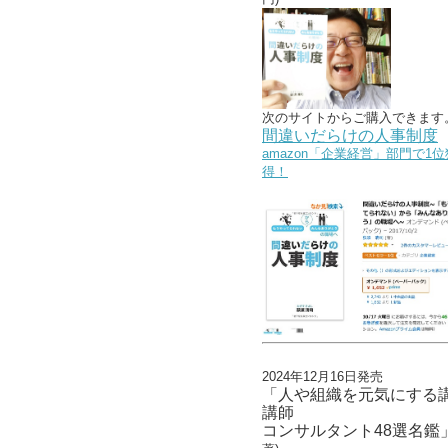
次のサイトからご購入できます
間違いだらけの人事制度
amazon「企業経営」部門で1位
得！
2024年12月16日発売
「人や組織を元気にする
講師
コンサルタント48選名鑑