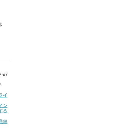
ま
5/7
で
ライ
イン
する
職率