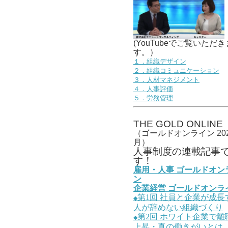
(YouTubeでご覧いただき
す。）
１．組織デザイン
２．組織コミュニケーション
３．人材マネジメント
４．人事評価
５．労務管理
THE GOLD ONLINE
（ゴールドオンライン 202
月）
人事
制度の連載記事
す！
雇用・人事
ゴールドオン
ン
企業経営
ゴールドオンラ
第1
回
社員と企業が成長
◆
人が辞めない組織づくり
第2
回
ホワイト企業で離
◆
上昇・真の働きがいとは