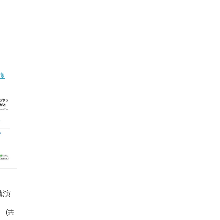
。
獲
講演
」
(共