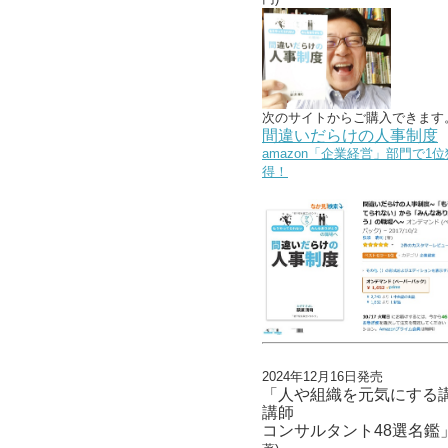
次のサイトからご購入できます
間違いだらけの人事制度
amazon「企業経営」部門で1位
得！
2024年12月16日発売
「人や組織を元気にする
講師
コンサルタント48選名鑑