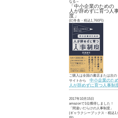
なる～
「中小企業のための
人が辞めずに育つ人
度」
(幻冬舎・税込1,760円)
ご購入は全国の書店または
次の
中小企業のた
サイトから
人が辞めずに育つ人事制
2017年10月15日
amazonで1位獲得しました！
「間違いだらけの人事制度」
(ギャラクシーブックス・税込1,6
円)