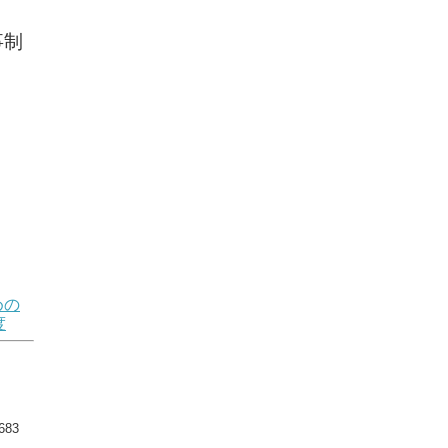
事制
めの
度
83