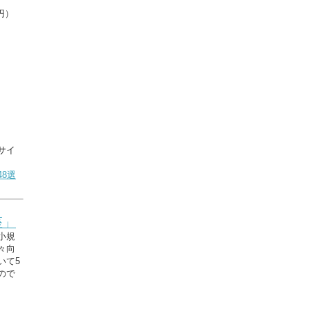
円）
サイ
8選
座」
小規
々向
いて5
ので