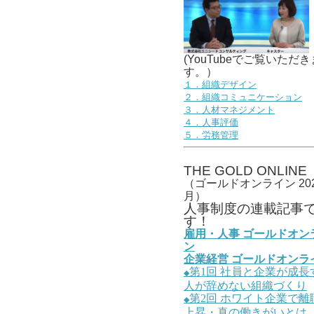
(YouTubeでご覧いただき
す。）
１．組織デザイン
２．組織コミュニケーション
３．人材マネジメント
４．人事評価
５．労務管理
THE GOLD ONLINE
（ゴールドオンライン 202
月）
人事
制度の連載記事
す！
雇用・人事
ゴールドオン
ン
企業経営
ゴールドオンラ
第1
回
社員と企業が成長
◆
人が辞めない組織づくり
第2
回
ホワイト企業で離
◆
上昇・真の働きがいとは