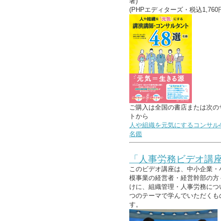
著)
(PHPエディターズ・税込1,760
ご購入は全国の書店または次の
トから
人や組織を元気にするコンサル4
名鑑
「人事労務ビデオ講
このビデオ講座は、中小企業・
模事業の経営者・経営幹部の方
けに、組織管理・人事労務につ
つのテーマで学んでいただくも
す。