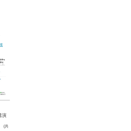
。
獲
講演
」
(共