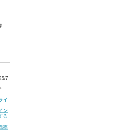
ま
5/7
で
ライ
イン
する
職率