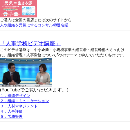
ご購入は全国の書店または次のサイトから
人や組織を元気にするコンサル48選名鑑
「人事労務ビデオ講座」
このビデオ講座は、中小企業・小規模事業の経営者・経営幹部の方々向け
に、組織管理・人事労務について5つのテーマで学んでいただくものです。
(YouTubeでご覧いただきます。）
１．組織デザイン
２．組織コミュニケーション
３．人材マネジメント
４．人事評価
５．労務管理