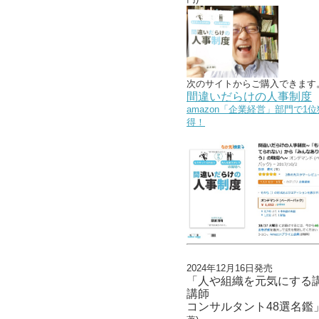
次のサイトからご購入できます
間違いだらけの人事制度
amazon「企業経営」部門で1位
得！
2024年12月16日発売
「人や組織を元気にする
講師
コンサルタント48選名鑑