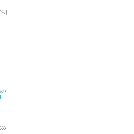
事制
めの
度
83