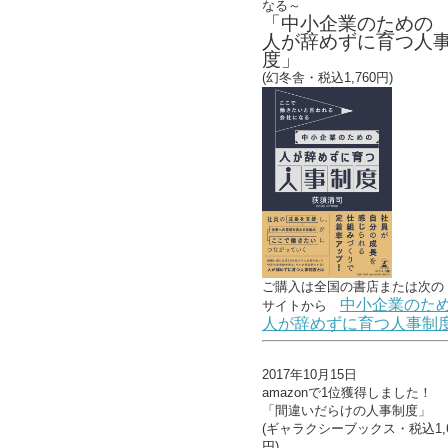
なる～
「中小企業のための
人が辞めずに育つ人
度」
(幻冬舎・税込1,760円)
ご購入は全国の書店または
次の
中小企業のた
サイトから
人が辞めずに育つ人事制
2017年10月15日
amazonで1位獲得しました！
「間違いだらけの人事制度」
(ギャラクシーブックス・税込1,6
円)