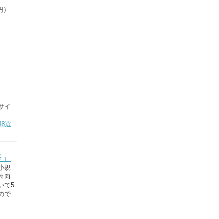
円）
サイ
8選
座」
小規
々向
いて5
ので