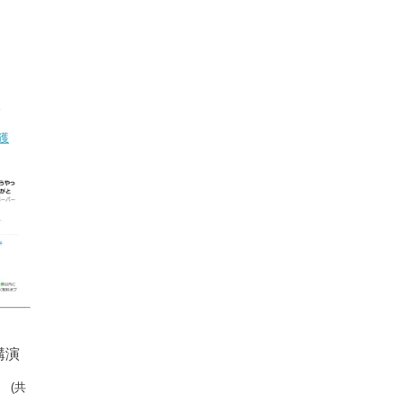
。
獲
講演
」
(共