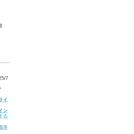
ま
5/7
で
ライ
イン
する
職率