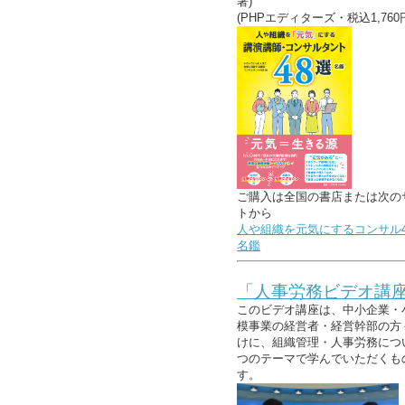
著)
(PHPエディターズ・税込1,760
ご購入は全国の書店または次の
トから
人や組織を元気にするコンサル4
名鑑
「人事労務ビデオ講
このビデオ講座は、中小企業・
模事業の経営者・経営幹部の方
けに、組織管理・人事労務につ
つのテーマで学んでいただくも
す。