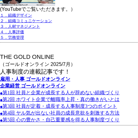
(YouTubeでご覧いただきます。）
１．組織デザイン
２．組織コミュニケーション
３．人材マネジメント
４．人事評価
５．労務管理
THE GOLD ONLINE
（ゴールドオンライン 2025/7月）
人事
制度の連載記事です！
雇用・人事
ゴールドオンライン
企業経営
ゴールドオンライン
第1
回
社員と企業が成長する人が辞めない組織づくり
◆
第2
回
ホワイト企業で離職率上昇・真の働きがいとは
◆
第3
回
社員が定着・成長する人事制度3
つのポイント
◆
第4
回
ヤル気が出ない社員の成長意欲を刺激する方法
◆
第5
回
心の豊かさ・自己重要感を得る人事制度づくり
◆