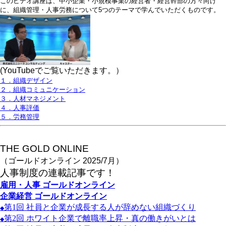
このビデオ講座は、中小企業・小規模事業の経営者・経営幹部の方々向け
に、組織管理・人事労務について5つのテーマで学んでいただくものです。
(YouTubeでご覧いただきます。）
１．組織デザイン
２．組織コミュニケーション
３．人材マネジメント
４．人事評価
５．労務管理
THE GOLD ONLINE
（ゴールドオンライン 2025/7月）
人事
制度の連載記事です！
雇用・人事
ゴールドオンライン
企業経営
ゴールドオンライン
第1
回
社員と企業が成長する人が辞めない組織づくり
◆
第2
回
ホワイト企業で離職率上昇・真の働きがいとは
◆