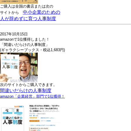
ご購入は全国の書店または
次の
中小企業のための
サイトから
人が辞めずに育つ人事制度
2017年10月15日
amazonで1位獲得しました！
「間違いだらけの人事制度」
(ギャラクシーブックス・税込1,683円)
次のサイトからご購入できます。
間違いだらけの人事制度
amazon「企業経営」部門で1位獲得！