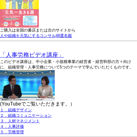
ご購入は全国の書店または次のサイトから
人や組織を元気にするコンサル48選名鑑
「人事労務ビデオ講座」
このビデオ講座は、中小企業・小規模事業の経営者・経営幹部の方々向け
に、組織管理・人事労務について5つのテーマで学んでいただくものです。
(YouTubeでご覧いただきます。）
１．組織デザイン
２．組織コミュニケーション
３．人材マネジメント
４．人事評価
５．労務管理