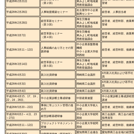
平成26年2月21日
東みよし町地域雇
（第２回）
望者
用創造協議会
名古屋市中小企業
平成26年2月26日
人事制度構築セミナー
経営者、人事担当者
振興センター
厚生労働省
経営革新セミナー
経営者、経営幹部、創業
平成26年2月28日
東みよし町地域雇
（第３回）
望者
用創造協議会
厚生労働省
経営革新セミナー
経営者、経営幹部、創業
平成26年3月7日
東みよし町地域雇
（第４回）
望者
用創造協議会
中小企業基盤整備
人事組織のあり方とその実
機構
平成26年3月11～12日
経営者、経営幹部、後継
践研修
中小ｔ企業大学校
関西校
厚生労働省
経営革新セミナー
経営者、経営幹部、創業
平成26年3月14日
東みよし町地域雇
（第５回）
望者
用創造協議会
4月新入社員および若手社
平成26年4月2日
新入社員研修
岡崎商工会議所
員
4月新入社員および若手社
平成26年4月3日
新入社員研修
岡崎商工会議所
員
平成26年4月4日
新入社員研修
碧南商工会議所
4月新入社員
平成26年4月15、17、19，
中小企業診断士養成課程
中小企業診断士養成研修
中部産業連盟
22，24，26日、
講者
事例に学ぶコスト管理の進
中小企業大学校人
平成26年5月20～22日
経営者、経営幹部、後継
め方
吉校
平成26年6月2～４日、23
中小企業大学校関
商工会議所、商工会の経
経営診断基礎研修
～27日
西校
指導員等
プロジェクトマネジメント
中小企業大学校関
平成26年6月11～12日
経営者、経営幹部、後継
研修
西校
愛知県商工会連合
愛知県商工会全域の経営