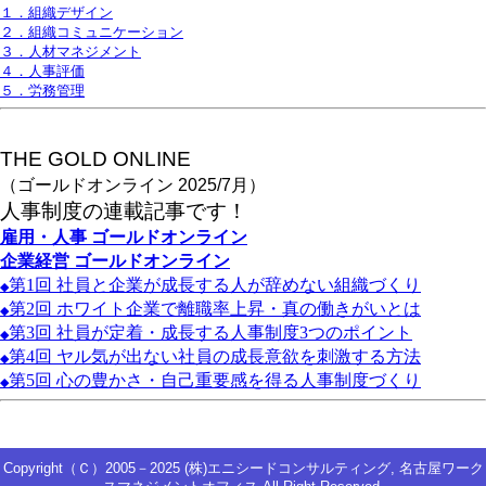
１．組織デザイン
２．組織コミュニケーション
３．人材マネジメント
４．人事評価
５．労務管理
THE GOLD ONLINE
（ゴールドオンライン 2025/7月）
人事
制度の連載記事です！
雇用・人事
ゴールドオンライン
企業経営
ゴールドオンライン
第1
回
社員と企業が成長する人が辞めない組織づくり
◆
第2
回
ホワイト企業で離職率上昇・真の働きがいとは
◆
第3
回
社員が定着・成長する人事制度3
つのポイント
◆
第4
回
ヤル気が出ない社員の成長意欲を刺激する方法
◆
第5
回
心の豊かさ・自己重要感を得る人事制度づくり
◆
Copyright（Ｃ）2005－2025 (株)エニシードコンサルティング, 名古屋ワーク