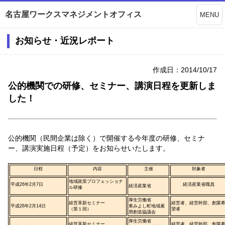
名古屋ワークスマネジメントオフィス
MENU
お知らせ・近況レポート
作成日：2014/10/17
公的機関での研修、セミナー、講演日程を更新しま
した！
公的機関（民間企業は除く）で開催する今年度の研修、セミナ
ー、講演実施日程（予定）をお知らせいたします。
日程
内容
主催
対象者
地域政策プロフェッショナ
平成26年2月7日
経済産業省職員
経済産業省
ル研修
厚生労働省
経営革新セミナー
経営者、経営幹部、創業
平成26年2月14日
東みよし町地域雇
（第１回）
望者
用創造協議会
厚生労働省
経営革新セミナー
経営者、経営幹部、創業