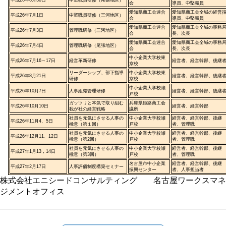
平成26年6月30日
中堅職員研修（尾張地区）
会
導員、中堅職員
愛知県商工会連合
愛知県商工会全域の経営
平成26年7月1日
中堅職員研修（三河地区）
会
導員、中堅職員
愛知県商工会連合
愛知県商工会全域の事務
平成26年7月3日
管理職研修（三河地区）
会
長、次長
愛知県商工会連合
愛知県商工会全域の事務
平成26年7月4日
管理職研修（尾張地区）
会
長、次長
中小企業大学校東
平成26年7月16～17日
経営革新研修
経営者、経営幹部、後継
京校
リーダーシップ、部下指導
中小企業大学校東
平成26年8月21日
経営者、経営幹部、後継
研修
京校
中小企業大学校瀬
平成26年10月7日
人事組織管理研修
経営者、経営幹部、後継
戸校
ガッツリと本気で取り組む
兵庫県姫路商工会
平成26年10月10日
経営者、経営幹部
我が社の経営戦略
議所
社員を元気にさせる人事の
中小企業大学校瀬
経営者、経営幹部、後継
平成26年11月4、5日
極意（第１回）
戸校
者、管理職
社員を元気にさせる人事の
中小企業大学校瀬
経営者、経営幹部、後継
平成26年12月11、12日
極意（第2回）
戸校
者、管理職
社員を元気にさせる人事の
中小企業大学校瀬
経営者、経営幹部、後継
平成27年1月13，14日
極意（第3回）
戸校
者、管理職
名古屋市中小企業
経営者、経営幹部、後継
平成27年2月17日
人事評価制度構築セミナー
振興センター
者、人事担当者
株式会社エニシードコンサルティング 名古屋ワークスマネ
ジメントオフィス