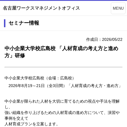
名古屋ワークスマネジメントオフィス
MENU
セミナー情報
作成日：2026/05/22
中小企業大学校広島校 「人材育成の考え方と進め
方」研修
中小企業大学校広島校（会場：広島校）
2026
年
8
月
19
～
21
日（全
3
日間）「人材育成の考え方・進め方」
中小企業が限られた人材を大切に育てるための視点や手法を理解
し、
強い組織を作り上げるための人材育成の進め方について、演習や
事例を交えて
人材育成プランを立案します。