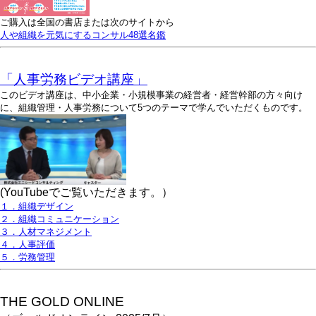
ご購入は全国の書店または次のサイトから
人や組織を元気にするコンサル48選名鑑
「人事労務ビデオ講座」
このビデオ講座は、中小企業・小規模事業の経営者・経営幹部の方々向け
に、組織管理・人事労務について5つのテーマで学んでいただくものです。
(YouTubeでご覧いただきます。）
１．組織デザイン
２．組織コミュニケーション
３．人材マネジメント
４．人事評価
５．労務管理
THE GOLD ONLINE