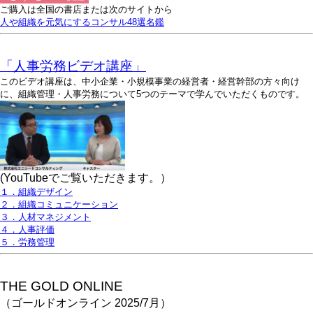
ご購入は全国の書店または次のサイトから
人や組織を元気にするコンサル48選名鑑
「人事労務ビデオ講座」
このビデオ講座は、中小企業・小規模事業の経営者・経営幹部の方々向け
に、組織管理・人事労務について5つのテーマで学んでいただくものです。
(YouTubeでご覧いただきます。）
１．組織デザイン
２．組織コミュニケーション
３．人材マネジメント
４．人事評価
５．労務管理
THE GOLD ONLINE
（ゴールドオンライン 2025/7月）