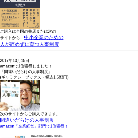
ご購入は全国の書店または
次の
中小企業のための
サイトから
人が辞めずに育つ人事制度
2017年10月15日
amazonで1位獲得しました！
「間違いだらけの人事制度」
(ギャラクシーブックス・税込1,683円)
次のサイトからご購入できます。
間違いだらけの人事制度
amazon「企業経営」部門で1位獲得！