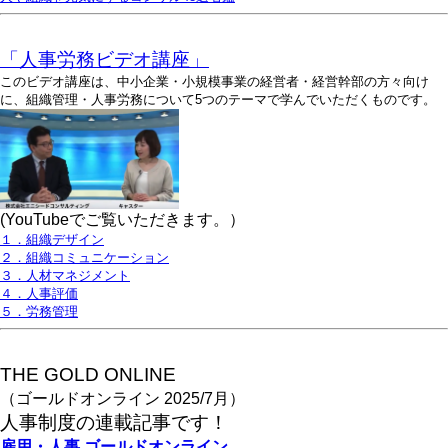
「人事労務ビデオ講座」
このビデオ講座は、中小企業・小規模事業の経営者・経営幹部の方々向け
に、組織管理・人事労務について5つのテーマで学んでいただくものです。
(YouTubeでご覧いただきます。）
１．組織デザイン
２．組織コミュニケーション
３．人材マネジメント
４．人事評価
５．労務管理
THE GOLD ONLINE
（ゴールドオンライン 2025/7月）
人事
制度の連載記事です！
雇用・人事
ゴールドオンライン